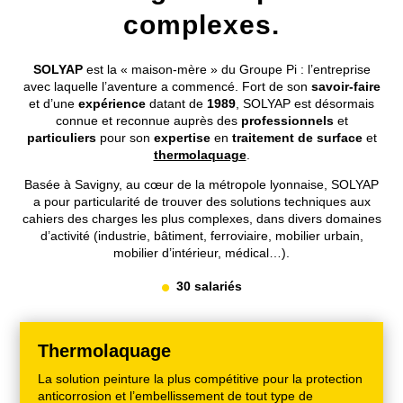
complexes.
SOLYAP
est la « maison-mère » du Groupe Pi : l’entreprise
avec laquelle l’aventure a commencé. Fort de son
savoir-faire
et d’une
expérience
datant de
1989
, SOLYAP est désormais
connue et reconnue auprès des
professionnels
et
particuliers
pour son
expertise
en
traitement de surface
et
thermolaquage
.
Basée à Savigny, au cœur de la métropole lyonnaise, SOLYAP
a pour particularité de trouver des solutions techniques aux
cahiers des charges les plus complexes, dans divers domaines
d’activité (industrie, bâtiment, ferroviaire, mobilier urbain,
mobilier d’intérieur, médical…).
30 salariés
Thermolaquage
La solution peinture la plus compétitive pour la protection
anticorrosion et l’embellissement de tout type de