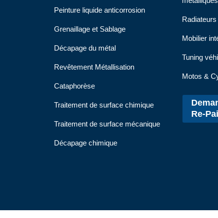
métalliques
Peinture liquide anticorrosion
Radiateurs
Grenaillage et Sablage
Mobilier int
Décapage du métal
Tuning véh
Revêtement Métallisation
Motos & C
Cataphorèse
Deman
Traitement de surface chimique
Re-Pai
Traitement de surface mécanique
Décapage chimique